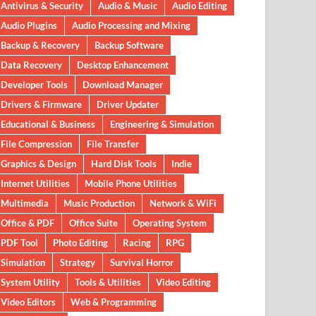
Antivirus & Security
Audio & Music
Audio Editing
Audio Plugins
Audio Processing and Mixing
Backup & Recovery
Backup Software
Data Recovery
Desktop Enhancement
Developer Tools
Download Manager
Drivers & Firmware
Driver Updater
Educational & Business
Engineering & Simulation
File Compression
File Transfer
Graphics & Design
Hard Disk Tools
Indie
Internet Utilities
Mobile Phone Utilities
Multimedia
Music Production
Network & WiFi
Office & PDF
Office Suite
Operating System
PDF Tool
Photo Editing
Racing
RPG
Simulation
Strategy
Survival Horror
System Utility
Tools & Utilities
Video Editing
Video Editors
Web & Programming