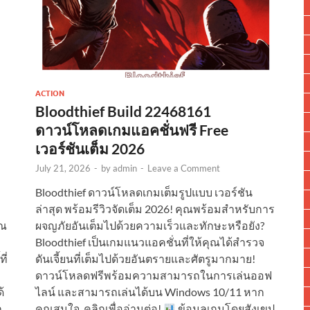
ACTION
Bloodthief Build 22468161
ดาวน์โหลดเกมแอคชั่นฟรี Free
เวอร์ชันเต็ม 2026
July 21, 2026
-
by
admin
-
Leave a Comment
Bloodthief ดาวน์โหลดเกมเต็มรูปแบบ เวอร์ชัน
ล่าสุด พร้อมรีวิวจัดเต็ม 2026! คุณพร้อมสำหรับการ
ุณ
ผจญภัยอันเต็มไปด้วยความเร็วและทักษะหรือยัง?
Bloodthief เป็นเกมแนวแอคชั่นที่ให้คุณได้สำรวจ
ี่
ดันเจี้ยนที่เต็มไปด้วยอันตรายและศัตรูมากมาย!
ดาวน์โหลดฟรีพร้อมความสามารถในการเล่นออฟ
้
ไลน์ และสามารถเล่นได้บน Windows 10/11 หาก
ก
คุณสนใจ, คลิกเพื่ออ่านต่อ!
ข้อมูลเกมโดยสังเขป