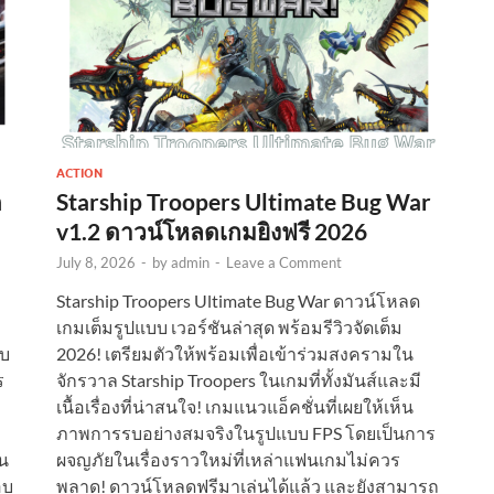
ACTION
ด
Starship Troopers Ultimate Bug War
v1.2 ดาวน์โหลดเกมยิงฟรี 2026
July 8, 2026
-
by
admin
-
Leave a Comment
Starship Troopers Ultimate Bug War ดาวน์โหลด
เกมเต็มรูปแบบ เวอร์ชันล่าสุด พร้อมรีวิวจัดเต็ม
ับ
2026! เตรียมตัวให้พร้อมเพื่อเข้าร่วมสงครามใน
ร
จักรวาล Starship Troopers ในเกมที่ทั้งมันส์และมี
เนื้อเรื่องที่น่าสนใจ! เกมแนวแอ็คชั่นที่เผยให้เห็น
ภาพการรบอย่างสมจริงในรูปแบบ FPS โดยเป็นการ
น
ผจญภัยในเรื่องราวใหม่ที่เหล่าแฟนเกมไม่ควร
อบ
พลาด! ดาวน์โหลดฟรีมาเล่นได้แล้ว และยังสามารถ