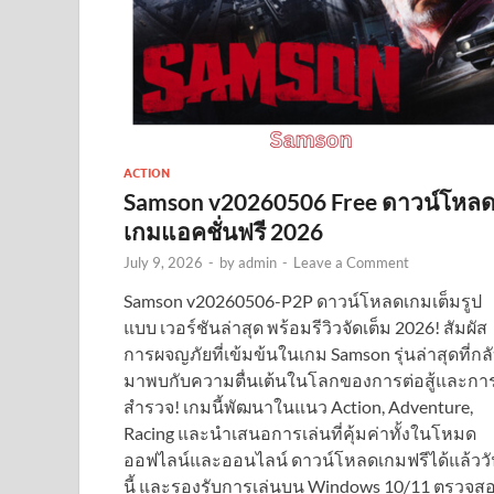
ACTION
Samson v20260506 Free ดาวน์โหล
เกมแอคชั่นฟรี 2026
July 9, 2026
-
by
admin
-
Leave a Comment
Samson v20260506-P2P ดาวน์โหลดเกมเต็มรูป
แบบ เวอร์ชันล่าสุด พร้อมรีวิวจัดเต็ม 2026! สัมผัส
การผจญภัยที่เข้มข้นในเกม Samson รุ่นล่าสุดที่กล
มาพบกับความตื่นเต้นในโลกของการต่อสู้และกา
สำรวจ! เกมนี้พัฒนาในแนว Action, Adventure,
Racing และนำเสนอการเล่นที่คุ้มค่าทั้งในโหมด
ออฟไลน์และออนไลน์ ดาวน์โหลดเกมฟรีได้แล้ววั
นี้ และรองรับการเล่นบน Windows 10/11 ตรวจส