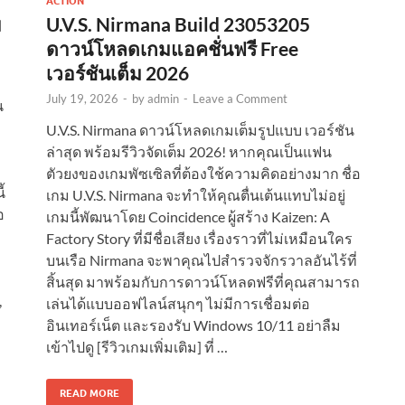
ACTION
ม
U.V.S. Nirmana Build 23053205
ดาวน์โหลดเกมแอคชั่นฟรี Free
เวอร์ชันเต็ม 2026
July 19, 2026
-
by
admin
-
Leave a Comment
น
U.V.S. Nirmana ดาวน์โหลดเกมเต็มรูปแบบ เวอร์ชัน
ล่าสุด พร้อมรีวิวจัดเต็ม 2026! หากคุณเป็นแฟน
ตัวยงของเกมพัซเซิลที่ต้องใช้ความคิดอย่างมาก ชื่อ
้
เกม U.V.S. Nirmana จะทำให้คุณตื่นเต้นแทบไม่อยู่
อ
เกมนี้พัฒนาโดย Coincidence ผู้สร้าง Kaizen: A
Factory Story ที่มีชื่อเสียง เรื่องราวที่ไม่เหมือนใคร
บนเรือ Nirmana จะพาคุณไปสำรวจจักรวาลอันไร้ที่
สิ้นสุด มาพร้อมกับการดาวน์โหลดฟรีที่คุณสามารถ
,
เล่นได้แบบออฟไลน์สนุกๆ ไม่มีการเชื่อมต่อ
อินเทอร์เน็ต และรองรับ Windows 10/11 อย่าลืม
เข้าไปดู [รีวิวเกมเพิ่มเติม] ที่ …
READ MORE