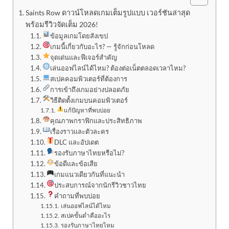
Saints Row ดาวน์โหลดเกมเต็มรูปแบบ เวอร์ชันล่าสุด
พร้อมรีวิวจัดเต็ม 2026!
ข้อมูลเกมโดยสังเขป
เกมนี้เกี่ยวกับอะไร? — รู้จักก่อนโหลด
จุดเด่นและฟีเจอร์สำคัญ
เล่นออฟไลน์ได้ไหม? ต้องต่อเน็ตตลอดเวลาไหม?
สเปคคอมพิวเตอร์ที่ต้องการ
การเข้าถึงเกมอย่างปลอดภัย
วิธีติดตั้งเกมบนคอมพิวเตอร์
แก้ปัญหาที่พบบ่อย
คุณภาพกราฟิกและประสิทธิภาพ
เรื่องราวและตัวละคร
DLC และอัปเดต
รองรับภาษาไทยหรือไม่?
ข้อดีและข้อเสีย
เกมแนวเดียวกันที่แนะนำ
ประสบการณ์จากนักรีวิวชาวไทย
คำถามที่พบบ่อย
เล่นออฟไลน์ได้ไหม
สเปคขั้นต่ำคืออะไร
รองรับภาษาไทยไหม