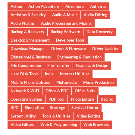
Action
Action Adventure
Adventure
Antivirus
Antivirus & Security
Audio & Music
Audio Editing
Audio Plugins
Audio Processing and Mixing
Backup & Recovery
Backup Software
Data Recovery
Desktop Enhancement
Developer Tools
Download Manager
Drivers & Firmware
Driver Updater
Educational & Business
Engineering & Simulation
File Compression
File Transfer
Graphics & Design
Hard Disk Tools
Indie
Internet Utilities
Mobile Phone Utilities
Multimedia
Music Production
Network & WiFi
Office & PDF
Office Suite
Operating System
PDF Tool
Photo Editing
Racing
RPG
Simulation
Strategy
Survival Horror
System Utility
Tools & Utilities
Video Editing
Video Editors
Web & Programming
Web Browsers