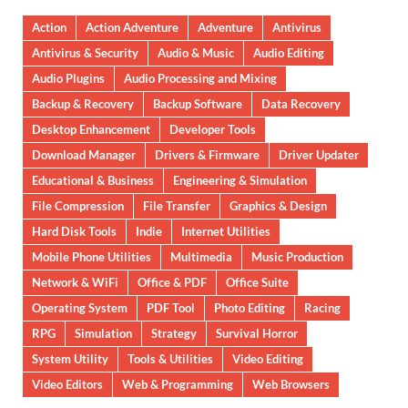
Action
Action Adventure
Adventure
Antivirus
Antivirus & Security
Audio & Music
Audio Editing
Audio Plugins
Audio Processing and Mixing
Backup & Recovery
Backup Software
Data Recovery
Desktop Enhancement
Developer Tools
Download Manager
Drivers & Firmware
Driver Updater
Educational & Business
Engineering & Simulation
File Compression
File Transfer
Graphics & Design
Hard Disk Tools
Indie
Internet Utilities
Mobile Phone Utilities
Multimedia
Music Production
Network & WiFi
Office & PDF
Office Suite
Operating System
PDF Tool
Photo Editing
Racing
RPG
Simulation
Strategy
Survival Horror
System Utility
Tools & Utilities
Video Editing
Video Editors
Web & Programming
Web Browsers