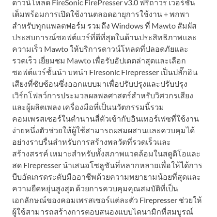
ดาวน์โหลด FireSonic FirePresser v3.0 ฟรีถาวร เวอร์ชัน
เต็มพร้อมการเปิดใช้งานตลอดอายุการใช้งาน + พกพา
สำหรับทุกแพลตฟอร์ม รวมถึง Windows ที่ Mawto สัมผัส
ประสบการณ์ซอฟต์แวร์ที่ดีที่สุดในด้านประสิทธิภาพและ
ความเร็ว Mawto ให้บริการดาวน์โหลดที่ปลอดภัยและ
รวดเร็ว เยี่ยมชม Mawto เพื่อรับอัปเดตล่าสุดและเลือก
ซอฟต์แวร์ชั้นนำ บทนำ Firesonic Firepresser เป็นปลั๊กอิน
เสียงที่ซับซ้อนซึ่งออกแบบมาเพื่อปรับปรุงและปรับปรุง
เวิร์กโฟลว์การประมวลผลพลศาสตร์สำหรับวิศวกรเสียง
และผู้ผลิตเพลง เครื่องมือที่เป็นนวัตกรรมนี้รวม
คอมเพรสเซอร์ในตำนานสี่ตัวเข้ากับอินเทอร์เฟซที่ใช้งาน
ง่ายหนึ่งตัวช่วยให้ผู้ใช้สามารถผสมผสานและควบคุมได้
อย่างราบรื่นสำหรับการสร้างพลวัตที่รวดเร็วและ
สร้างสรรค์ เหมาะสำหรับทั้งสภาพแวดล้อมในสตูดิโอและ
สด Firepresser นำเสนอโซลูชันที่หลากหลายเพื่อให้ได้การ
บีบอัดเกรดระดับมืออาชีพด้วยความพยายามน้อยที่สุดและ
ความยืดหยุ่นสูงสุด ด้วยการควบคุมคุณสมบัติที่เป็น
เอกลักษณ์ของคอมเพรสเซอร์แต่ละตัว Firepresser ช่วยให้
ผู้ใช้สามารถสร้างการตอบสนองแบบไดนามิกที่สมบูรณ์