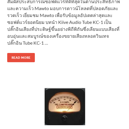
สัมผัสประสบการณ์ซอฟต์แวร์ที่ดีที่สุดในด้านประสิทธิภาพ
และความเร็ว Mawto มอบการดาวน์โหลดที่ปลอดภัยและ
รวดเร็ว เยี่ยมชม Mawto เพื่อรับข้อมูลอัปเดตล่าสุดและ
ซอฟต์แวร์ยอดนิยม บทนำ Kiive Audio Tube KC-1 เป็น
ปลั๊กอินเสียงที่ประดิษฐ์ขึ้นอย่างพิถีพิถันซึ่งเลียนแบบเสียงที่
อบอุ่นและสมบูรณ์ของเครื่องขยายเสียงหลอดวินเทจ
ปลั๊กอิน Tube KC-1 …
READ MORE