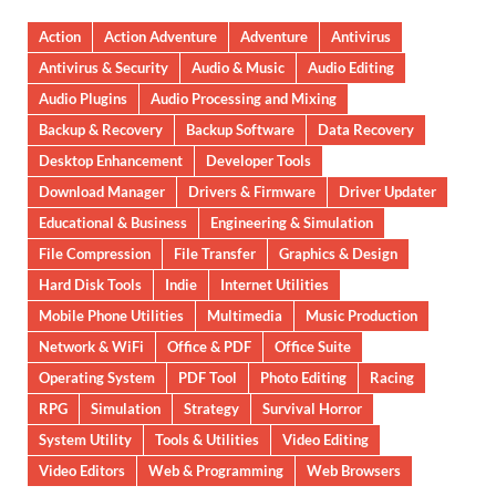
Action
Action Adventure
Adventure
Antivirus
Antivirus & Security
Audio & Music
Audio Editing
Audio Plugins
Audio Processing and Mixing
Backup & Recovery
Backup Software
Data Recovery
Desktop Enhancement
Developer Tools
Download Manager
Drivers & Firmware
Driver Updater
Educational & Business
Engineering & Simulation
File Compression
File Transfer
Graphics & Design
Hard Disk Tools
Indie
Internet Utilities
Mobile Phone Utilities
Multimedia
Music Production
Network & WiFi
Office & PDF
Office Suite
Operating System
PDF Tool
Photo Editing
Racing
RPG
Simulation
Strategy
Survival Horror
System Utility
Tools & Utilities
Video Editing
Video Editors
Web & Programming
Web Browsers