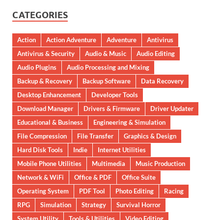
CATEGORIES
Action
Action Adventure
Adventure
Antivirus
Antivirus & Security
Audio & Music
Audio Editing
Audio Plugins
Audio Processing and Mixing
Backup & Recovery
Backup Software
Data Recovery
Desktop Enhancement
Developer Tools
Download Manager
Drivers & Firmware
Driver Updater
Educational & Business
Engineering & Simulation
File Compression
File Transfer
Graphics & Design
Hard Disk Tools
Indie
Internet Utilities
Mobile Phone Utilities
Multimedia
Music Production
Network & WiFi
Office & PDF
Office Suite
Operating System
PDF Tool
Photo Editing
Racing
RPG
Simulation
Strategy
Survival Horror
System Utility
Tools & Utilities
Video Editing