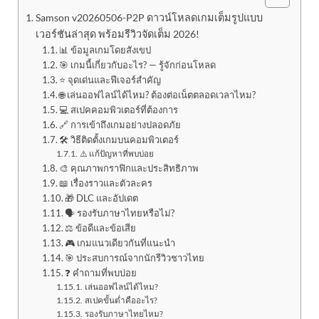
Samson v20260506-P2P ดาวน์โหลดเกมเต็มรูปแบบ
เวอร์ชันล่าสุด พร้อมรีวิวจัดเต็ม 2026!
📊 ข้อมูลเกมโดยสังเขป
🎯 เกมนี้เกี่ยวกับอะไร? — รู้จักก่อนโหลด
⭐ จุดเด่นและฟีเจอร์สำคัญ
🌐 เล่นออฟไลน์ได้ไหม? ต้องต่อเน็ตตลอดเวลาไหม?
💻 สเปคคอมพิวเตอร์ที่ต้องการ
🔗 การเข้าถึงเกมอย่างปลอดภัย
🛠️ วิธีติดตั้งเกมบนคอมพิวเตอร์
⚠️ แก้ปัญหาที่พบบ่อย
🎨 คุณภาพกราฟิกและประสิทธิภาพ
📖 เรื่องราวและตัวละคร
🎁 DLC และอัปเดต
🗣️ รองรับภาษาไทยหรือไม่?
⚖️ ข้อดีและข้อเสีย
🎮 เกมแนวเดียวกันที่แนะนำ
🎯 ประสบการณ์จากนักรีวิวชาวไทย
❓ คำถามที่พบบ่อย
เล่นออฟไลน์ได้ไหม?
สเปคขั้นต่ำคืออะไร?
รองรับภาษาไทยไหม?