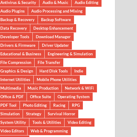
Antivirus & Security
Audio & Music
Audio Editing
Audio Plugins
Audio Processing and Mixing
Backup & Recovery
Backup Software
Data Recovery
Desktop Enhancement
Developer Tools
Download Manager
Drivers & Firmware
Driver Updater
Educational & Business
Engineering & Simulation
File Compression
File Transfer
Graphics & Design
Hard Disk Tools
Indie
Internet Utilities
Mobile Phone Utilities
Multimedia
Music Production
Network & WiFi
Office & PDF
Office Suite
Operating System
PDF Tool
Photo Editing
Racing
RPG
Simulation
Strategy
Survival Horror
System Utility
Tools & Utilities
Video Editing
Video Editors
Web & Programming