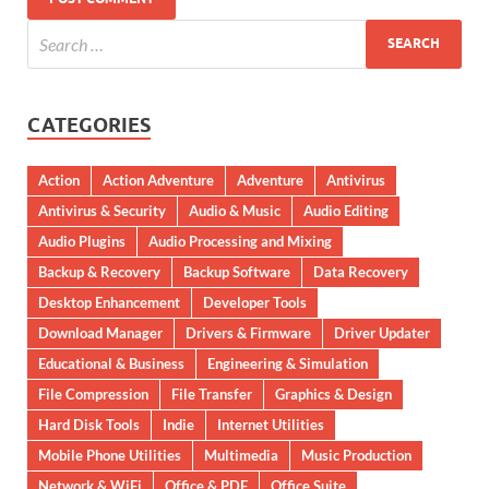
CATEGORIES
Action
Action Adventure
Adventure
Antivirus
Antivirus & Security
Audio & Music
Audio Editing
Audio Plugins
Audio Processing and Mixing
Backup & Recovery
Backup Software
Data Recovery
Desktop Enhancement
Developer Tools
Download Manager
Drivers & Firmware
Driver Updater
Educational & Business
Engineering & Simulation
File Compression
File Transfer
Graphics & Design
Hard Disk Tools
Indie
Internet Utilities
Mobile Phone Utilities
Multimedia
Music Production
Network & WiFi
Office & PDF
Office Suite