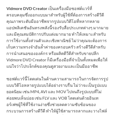
Vidmore DVD Creator
เป็นเครื่องมือซอฟต์แวร์ที่
ครอบคลุมซึ่งออกแบบมาสำหรับผู้ใช้ที่ต้องการสร้างดีวีดี
คุณภาพระดับมืออาชีพจากรูปแบบวิดีโอที่หลากหลาย
แอปพลิเคชันอันทรงพลังนี้รองรับสื่อประเภทต่างๆ มากมาย
และมีคุณสมบัติการปรับแต่งมากมาย ทำให้เหมาะสำหรับ
การใช้งานทั้งส่วนตัวและเชิงพาณิชย์ ไม่ว่าคุณจะต้องการ
เก็บความทรงจำอันล้ำค่าของครอบครัว สร้างดีวีดีสำหรับ
การนำเสนอขององค์กร หรือผลิตดีวีดีสำหรับขายปลีก
Vidmore DVD Creator ก็มีเครื่องมือที่จำเป็นทั้งหมดเพื่อให้
แน่ใจว่าโปรเจ็กต์ของคุณดูสวยงามและเป็นมืออาชีพ
ซอฟต์แวร์นี้โดดเด่นในด้านความสามารถในการจัดการรูป
แบบวิดีโอหลายรูปแบบได้อย่างราบรื่น ไม่ว่าจะเป็นรูปแบบ
ยอดนิยม เช่น MP4, AVI และ MOV ไปจนถึงรูปแบบที่ไม่
ค่อยพบเห็นบ่อย เช่น FLV และ VOB โดดเด่นด้วยอินเท
อร์เฟซผู้ใช้ที่ใช้งานง่ายซึ่งช่วยลดความซับซ้อนของ
กระบวนการสร้างดีวีดี ทำให้ผู้ใช้สามารถลากและวางไฟล์