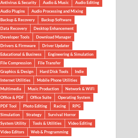
Antivirus & Security
Audio & Music
Audio Editing
Audio Plugins
Audio Processing and Mixing
Backup & Recovery
Backup Software
Data Recovery
Desktop Enhancement
Developer Tools
Download Manager
Drivers & Firmware
Driver Updater
Educational & Business
Engineering & Simulation
File Compression
File Transfer
Graphics & Design
Hard Disk Tools
Indie
Internet Utilities
Mobile Phone Utilities
Multimedia
Music Production
Network & WiFi
Office & PDF
Office Suite
Operating System
PDF Tool
Photo Editing
Racing
RPG
Simulation
Strategy
Survival Horror
System Utility
Tools & Utilities
Video Editing
Video Editors
Web & Programming