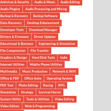
Antivirus & Security
Audio & Music
Audio Editing
Audio Plugins
Audio Processing and Mixing
Backup & Recovery
Backup Software
Data Recovery
Desktop Enhancement
Developer Tools
Download Manager
Drivers & Firmware
Driver Updater
Educational & Business
Engineering & Simulation
File Compression
File Transfer
Graphics & Design
Hard Disk Tools
Indie
Internet Utilities
Mobile Phone Utilities
Multimedia
Music Production
Network & WiFi
Office & PDF
Office Suite
Operating System
PDF Tool
Photo Editing
Racing
RPG
Simulation
Strategy
Survival Horror
System Utility
Tools & Utilities
Video Editing
Video Editors
Web & Programming