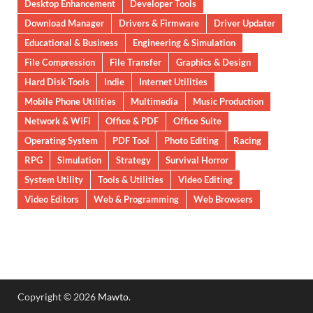
Desktop Enhancement
Developer Tools
Download Manager
Drivers & Firmware
Driver Updater
Educational & Business
Engineering & Simulation
File Compression
File Transfer
Graphics & Design
Hard Disk Tools
Indie
Internet Utilities
Mobile Phone Utilities
Multimedia
Music Production
Network & WiFi
Office & PDF
Office Suite
Operating System
PDF Tool
Photo Editing
Racing
RPG
Simulation
Strategy
Survival Horror
System Utility
Tools & Utilities
Video Editing
Video Editors
Web & Programming
Web Browsers
Copyright © 2026
Mawto
.