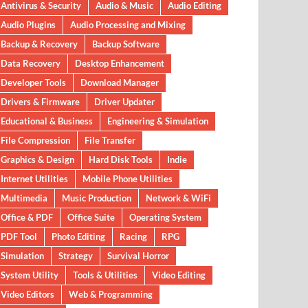
Antivirus & Security
Audio & Music
Audio Editing
Audio Plugins
Audio Processing and Mixing
Backup & Recovery
Backup Software
Data Recovery
Desktop Enhancement
Developer Tools
Download Manager
Drivers & Firmware
Driver Updater
Educational & Business
Engineering & Simulation
File Compression
File Transfer
Graphics & Design
Hard Disk Tools
Indie
Internet Utilities
Mobile Phone Utilities
Multimedia
Music Production
Network & WiFi
Office & PDF
Office Suite
Operating System
PDF Tool
Photo Editing
Racing
RPG
Simulation
Strategy
Survival Horror
System Utility
Tools & Utilities
Video Editing
Video Editors
Web & Programming