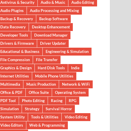
Antivirus & Security
Audio & Music
Audio Editing
Audio Plugins
Audio Processing and Mixing
Backup & Recovery
Backup Software
Data Recovery
Desktop Enhancement
Developer Tools
Download Manager
Drivers & Firmware
Driver Updater
Educational & Business
Engineering & Simulation
File Compression
File Transfer
Graphics & Design
Hard Disk Tools
Indie
Internet Utilities
Mobile Phone Utilities
Multimedia
Music Production
Network & WiFi
Office & PDF
Office Suite
Operating System
PDF Tool
Photo Editing
Racing
RPG
Simulation
Strategy
Survival Horror
System Utility
Tools & Utilities
Video Editing
Video Editors
Web & Programming