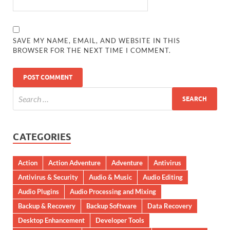
SAVE MY NAME, EMAIL, AND WEBSITE IN THIS
BROWSER FOR THE NEXT TIME I COMMENT.
CATEGORIES
Action
Action Adventure
Adventure
Antivirus
Antivirus & Security
Audio & Music
Audio Editing
Audio Plugins
Audio Processing and Mixing
Backup & Recovery
Backup Software
Data Recovery
Desktop Enhancement
Developer Tools