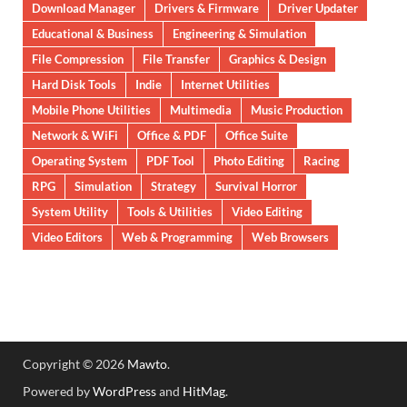
Download Manager
Drivers & Firmware
Driver Updater
Educational & Business
Engineering & Simulation
File Compression
File Transfer
Graphics & Design
Hard Disk Tools
Indie
Internet Utilities
Mobile Phone Utilities
Multimedia
Music Production
Network & WiFi
Office & PDF
Office Suite
Operating System
PDF Tool
Photo Editing
Racing
RPG
Simulation
Strategy
Survival Horror
System Utility
Tools & Utilities
Video Editing
Video Editors
Web & Programming
Web Browsers
Copyright © 2026
Mawto
.
Powered by
WordPress
and
HitMag
.