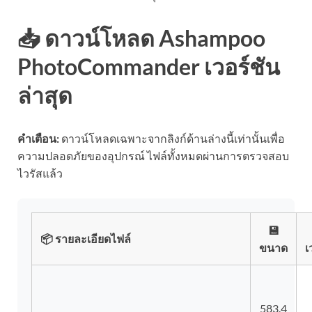
📥 ดาวน์โหลด Ashampoo
PhotoCommander เวอร์ชัน
ล่าสุด
คำเตือน:
ดาวน์โหลดเฉพาะจากลิงก์ด้านล่างนี้เท่านั้นเพื่อ
ความปลอดภัยของอุปกรณ์ ไฟล์ทั้งหมดผ่านการตรวจสอบ
ไวรัสแล้ว
💾
📦 รายละเอียดไฟล์
ขนาด
เ
583.4