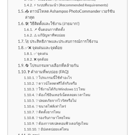
⚡ ระบบที่แนะนำ (Recommended Requirements)
📥 ดาวน์โหลด Ashampoo PhotoCommander เวอร์ชัน
ล่าสุด
🛠️ วิธีติดตั้งและใช้งาน (ง่ายมาก!)
📌 ขั้นตอนการติดตั้ง
⚠️ แก้ปัญหาที่พบบ่อย
🚀 ประสิทธิภาพและประสบการณ์การใช้งาน
✅❌ จุดเด่นและจุดด้อย
✅ จุดเด่น
❌ จุดด้อย
🔄 โปรแกรมทางเลือกที่คล้ายกัน
❓ คำถามที่พบบ่อย (FAQ)
❔ โปรแกรมนี้ใช้ทำอะไร
❔ ดาวน์โหลดฟรีได้จริงหรือ
❔ ใช้งานได้กับ Windows 11 ไหม
❔ ต้องใช้อินเทอร์เน็ตตลอดเวลาไหม
❔ ปลอดภัยจากไวรัสหรือไม่
❔ ขนาดไฟล์เท่าไหร่
❔ ติดตั้งยากไหม
❔ รองรับภาษาไทยไหม
❔ ต้องการสเปคคอมพิวเตอร์สูงไหม
❔ อัปเดตบ่อยแค่ไหน