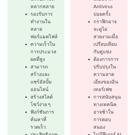
หลากหลาย
Antivirus
รองรับการ
บ่อยครั้ง
ทำงานใน
กราฟิกอาจ
หลาย
จะดูไม่
ฟอร์แมตไฟล์
สวยงามเมื่อ
ความเร็วใน
เปรียบเทียบ
การประมวล
กับคู่แข่ง
ผลที่สูง
ต้องการการ
สามารถ
ปรับปรุงใน
สร้างและ
ความลาด
แชร์อัลบั้ม
เอียงของอิน
ออนไลน์
เทอร์เฟซ
สร้างสไลด์
การสนับสนุน
โชว์ง่าย ๆ
ทางเทคนิค
ฟังก์ชันการ
อาจช้าใน
ค้นหาที่
การตอบ
รวดเร็ว
สนอง
ประสิทธิภาพ
ไม่มีฟีเจอร์ AI