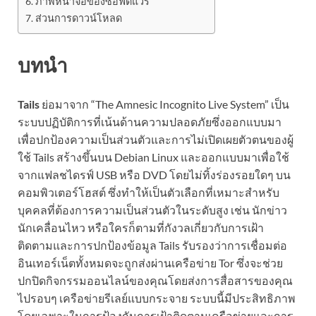
ภาพหน้าจอของซอฟต์แวร์
ส่วนการดาวน์โหลด
บทนำ
Tails
ย่อมาจาก “The Amnesic Incognito Live System” เป็น
ระบบปฏิบัติการที่เน้นด้านความปลอดภัยซึ่งออกแบบมา
เพื่อปกป้องความเป็นส่วนตัวและการไม่เปิดเผยตัวตนของผู้
ใช้ Tails สร้างขึ้นบน Debian Linux และออกแบบมาเพื่อใช้
จากแฟลชไดรฟ์ USB หรือ DVD โดยไม่ทิ้งร่องรอยใดๆ บน
คอมพิวเตอร์โฮสต์ ซึ่งทำให้เป็นตัวเลือกที่เหมาะสำหรับ
บุคคลที่ต้องการความเป็นส่วนตัวในระดับสูง เช่น นักข่าว
นักเคลื่อนไหว หรือใครก็ตามที่กังวลเกี่ยวกับการเฝ้า
ติดตามและการปกป้องข้อมูล Tails รับรองว่าการเชื่อมต่อ
อินเทอร์เน็ตทั้งหมดจะถูกส่งผ่านเครือข่าย Tor ซึ่งจะช่วย
ปกปิดกิจกรรมออนไลน์ของคุณโดยส่งการสื่อสารของคุณ
ไปรอบๆ เครือข่ายรีเลย์แบบกระจาย ระบบนี้มีประสิทธิภาพ
โดยเฉพาะในการป้องกันการเฝ้าติดตามเครือข่ายและการ