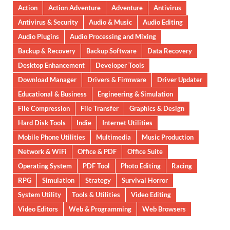
Action
Action Adventure
Adventure
Antivirus
Antivirus & Security
Audio & Music
Audio Editing
Audio Plugins
Audio Processing and Mixing
Backup & Recovery
Backup Software
Data Recovery
Desktop Enhancement
Developer Tools
Download Manager
Drivers & Firmware
Driver Updater
Educational & Business
Engineering & Simulation
File Compression
File Transfer
Graphics & Design
Hard Disk Tools
Indie
Internet Utilities
Mobile Phone Utilities
Multimedia
Music Production
Network & WiFi
Office & PDF
Office Suite
Operating System
PDF Tool
Photo Editing
Racing
RPG
Simulation
Strategy
Survival Horror
System Utility
Tools & Utilities
Video Editing
Video Editors
Web & Programming
Web Browsers