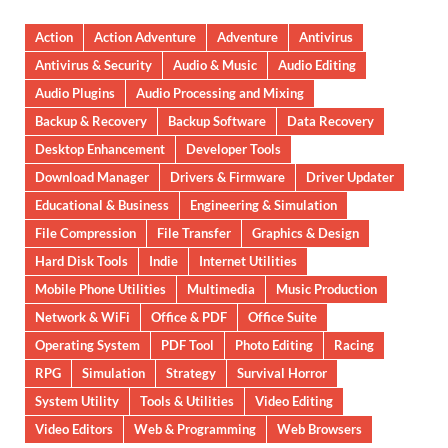
Action
Action Adventure
Adventure
Antivirus
Antivirus & Security
Audio & Music
Audio Editing
Audio Plugins
Audio Processing and Mixing
Backup & Recovery
Backup Software
Data Recovery
Desktop Enhancement
Developer Tools
Download Manager
Drivers & Firmware
Driver Updater
Educational & Business
Engineering & Simulation
File Compression
File Transfer
Graphics & Design
Hard Disk Tools
Indie
Internet Utilities
Mobile Phone Utilities
Multimedia
Music Production
Network & WiFi
Office & PDF
Office Suite
Operating System
PDF Tool
Photo Editing
Racing
RPG
Simulation
Strategy
Survival Horror
System Utility
Tools & Utilities
Video Editing
Video Editors
Web & Programming
Web Browsers