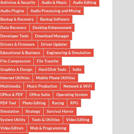
Antivirus & Security
Audio & Music
Audio Editing
Audio Plugins
Audio Processing and Mixing
Backup & Recovery
Backup Software
Data Recovery
Desktop Enhancement
Developer Tools
Download Manager
Drivers & Firmware
Driver Updater
Educational & Business
Engineering & Simulation
File Compression
File Transfer
Graphics & Design
Hard Disk Tools
Indie
Internet Utilities
Mobile Phone Utilities
Multimedia
Music Production
Network & WiFi
Office & PDF
Office Suite
Operating System
PDF Tool
Photo Editing
Racing
RPG
Simulation
Strategy
Survival Horror
System Utility
Tools & Utilities
Video Editing
Video Editors
Web & Programming