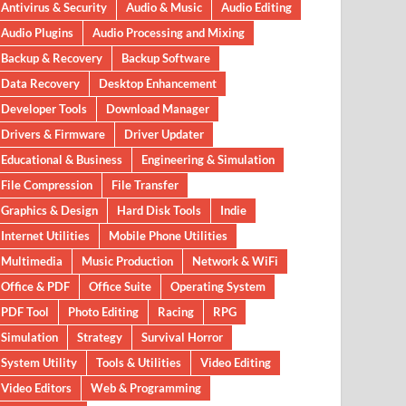
Antivirus & Security
Audio & Music
Audio Editing
Audio Plugins
Audio Processing and Mixing
Backup & Recovery
Backup Software
Data Recovery
Desktop Enhancement
Developer Tools
Download Manager
Drivers & Firmware
Driver Updater
Educational & Business
Engineering & Simulation
File Compression
File Transfer
Graphics & Design
Hard Disk Tools
Indie
Internet Utilities
Mobile Phone Utilities
Multimedia
Music Production
Network & WiFi
Office & PDF
Office Suite
Operating System
PDF Tool
Photo Editing
Racing
RPG
Simulation
Strategy
Survival Horror
System Utility
Tools & Utilities
Video Editing
Video Editors
Web & Programming