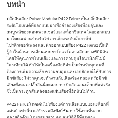
บทนำ
ปลั๊กอินเสียง Pulsar Modular P422 Fairuz เป็นปลั๊กอินเสียง
ระดับไฮเอนด์ที่ออกแบบมาเพื่อจำลองเสียงที่อบอุ่นและ
สมบูรณ์ของคอมเพรสเซอร์แอนะล็อกวินเทจ โดยออกแบบ
มาโดยเฉพาะสำหรับวิศวกรเสียงระดับมืออาชีพ
โปรดิวเซอร์เพลง และนักออกแบบเสียง P422 Fairuz เป็นที่
รู้จักในด้านการเลียนแบบฮาร์ดแวร์คลาสสิกอย่างพิถีพิถัน
โดยให้คุณภาพโทนเสียงและการควบคุมไดนามิกที่ไม่มี
ใครเทียบได้ ทำให้เป็นเครื่องมือที่จำเป็นสำหรับทุกคนที่
ต้องการเพิ่มความลึก ความอบอุ่น และเอกลักษณ์ให้กับการ
มิกซ์เสียง ไม่ว่าคุณจะทำงานกับเสียงร้อง กลอง หรือมิกซ์
เสียงทั้งหมด ปลั๊กอินนี้จะมอบการบีบอัดแอนะล็อกที่แท้จริง
ซึ่งเป็นกระดูกสันหลังของแผ่นเสียงที่ฮิตนับไม่ถ้วน
P422 Fairuz โดดเด่นไม่เพียงแค่การเลียนแบบแอนะล็อกที่
แม่นยำเท่านั้น แต่ยังรวมถึงฟังก์ชันการใช้งานที่หลาก
หลายอีกด้วย โดยผสมผสานคุณสมบัติที่ดีที่สุดของ