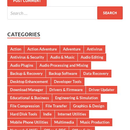
CATEGORIES
Action
Action Adventure
Adventure
Antivirus
Antivirus & Security
Audio & Music
Audio Editing
Audio Plugins
Audio Processing and Mixing
Backup & Recovery
Backup Software
Data Recovery
Desktop Enhancement
Developer Tools
Download Manager
Drivers & Firmware
Driver Updater
Educational & Business
Engineering & Simulation
File Compression
File Transfer
Graphics & Design
Hard Disk Tools
Indie
Internet Utilities
Mobile Phone Utilities
Multimedia
Music Production