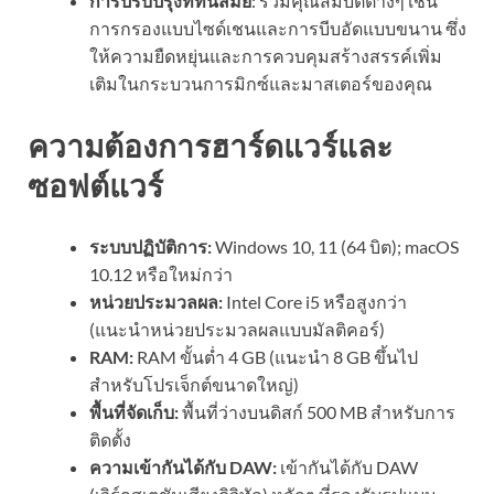
การปรับปรุงที่ทันสมัย
: รวมคุณสมบัติต่างๆ เช่น
การกรองแบบไซด์เชนและการบีบอัดแบบขนาน ซึ่ง
ให้ความยืดหยุ่นและการควบคุมสร้างสรรค์เพิ่ม
เติมในกระบวนการมิกซ์และมาสเตอร์ของคุณ
ความต้องการฮาร์ดแวร์และ
ซอฟต์แวร์
ระบบปฏิบัติการ:
Windows 10, 11 (64 บิต); macOS
10.12 หรือใหม่กว่า
หน่วยประมวลผล:
Intel Core i5 หรือสูงกว่า
(แนะนำหน่วยประมวลผลแบบมัลติคอร์)
RAM:
RAM ขั้นต่ำ 4 GB (แนะนำ 8 GB ขึ้นไป
สำหรับโปรเจ็กต์ขนาดใหญ่)
พื้นที่จัดเก็บ:
พื้นที่ว่างบนดิสก์ 500 MB สำหรับการ
ติดตั้ง
ความเข้ากันได้กับ DAW:
เข้ากันได้กับ DAW