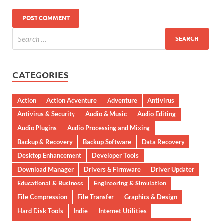
CATEGORIES
Action
Action Adventure
Adventure
Antivirus
Antivirus & Security
Audio & Music
Audio Editing
Audio Plugins
Audio Processing and Mixing
Backup & Recovery
Backup Software
Data Recovery
Desktop Enhancement
Developer Tools
Download Manager
Drivers & Firmware
Driver Updater
Educational & Business
Engineering & Simulation
File Compression
File Transfer
Graphics & Design
Hard Disk Tools
Indie
Internet Utilities