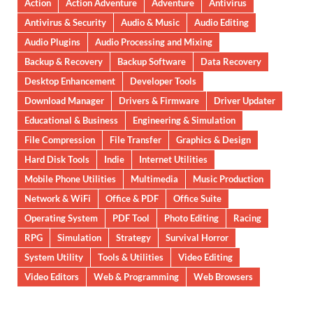
Action
Action Adventure
Adventure
Antivirus
Antivirus & Security
Audio & Music
Audio Editing
Audio Plugins
Audio Processing and Mixing
Backup & Recovery
Backup Software
Data Recovery
Desktop Enhancement
Developer Tools
Download Manager
Drivers & Firmware
Driver Updater
Educational & Business
Engineering & Simulation
File Compression
File Transfer
Graphics & Design
Hard Disk Tools
Indie
Internet Utilities
Mobile Phone Utilities
Multimedia
Music Production
Network & WiFi
Office & PDF
Office Suite
Operating System
PDF Tool
Photo Editing
Racing
RPG
Simulation
Strategy
Survival Horror
System Utility
Tools & Utilities
Video Editing
Video Editors
Web & Programming
Web Browsers