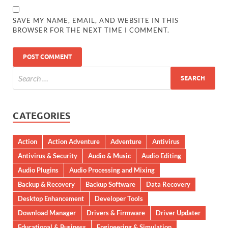
SAVE MY NAME, EMAIL, AND WEBSITE IN THIS
BROWSER FOR THE NEXT TIME I COMMENT.
CATEGORIES
Action
Action Adventure
Adventure
Antivirus
Antivirus & Security
Audio & Music
Audio Editing
Audio Plugins
Audio Processing and Mixing
Backup & Recovery
Backup Software
Data Recovery
Desktop Enhancement
Developer Tools
Download Manager
Drivers & Firmware
Driver Updater
Educational & Business
Engineering & Simulation