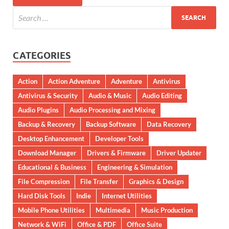
CATEGORIES
Action
Action Adventure
Adventure
Antivirus
Antivirus & Security
Audio & Music
Audio Editing
Audio Plugins
Audio Processing and Mixing
Backup & Recovery
Backup Software
Data Recovery
Desktop Enhancement
Developer Tools
Download Manager
Drivers & Firmware
Driver Updater
Educational & Business
Engineering & Simulation
File Compression
File Transfer
Graphics & Design
Hard Disk Tools
Indie
Internet Utilities
Mobile Phone Utilities
Multimedia
Music Production
Network & WiFi
Office & PDF
Office Suite