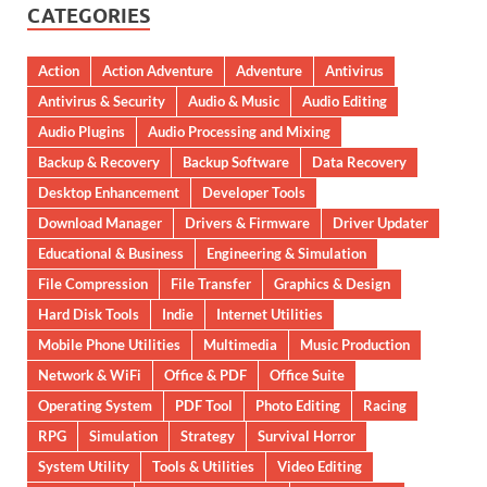
CATEGORIES
Action
Action Adventure
Adventure
Antivirus
Antivirus & Security
Audio & Music
Audio Editing
Audio Plugins
Audio Processing and Mixing
Backup & Recovery
Backup Software
Data Recovery
Desktop Enhancement
Developer Tools
Download Manager
Drivers & Firmware
Driver Updater
Educational & Business
Engineering & Simulation
File Compression
File Transfer
Graphics & Design
Hard Disk Tools
Indie
Internet Utilities
Mobile Phone Utilities
Multimedia
Music Production
Network & WiFi
Office & PDF
Office Suite
Operating System
PDF Tool
Photo Editing
Racing
RPG
Simulation
Strategy
Survival Horror
System Utility
Tools & Utilities
Video Editing