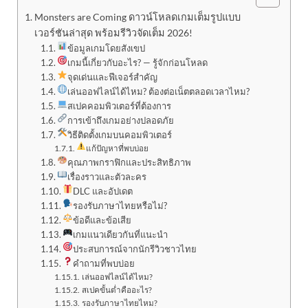
Monsters are Coming ดาวน์โหลดเกมเต็มรูปแบบ
เวอร์ชันล่าสุด พร้อมรีวิวจัดเต็ม 2026!
ข้อมูลเกมโดยสังเขป
เกมนี้เกี่ยวกับอะไร? — รู้จักก่อนโหลด
จุดเด่นและฟีเจอร์สำคัญ
เล่นออฟไลน์ได้ไหม? ต้องต่อเน็ตตลอดเวลาไหม?
สเปคคอมพิวเตอร์ที่ต้องการ
การเข้าถึงเกมอย่างปลอดภัย
วิธีติดตั้งเกมบนคอมพิวเตอร์
แก้ปัญหาที่พบบ่อย
คุณภาพกราฟิกและประสิทธิภาพ
เรื่องราวและตัวละคร
DLC และอัปเดต
รองรับภาษาไทยหรือไม่?
ข้อดีและข้อเสีย
เกมแนวเดียวกันที่แนะนำ
ประสบการณ์จากนักรีวิวชาวไทย
คำถามที่พบบ่อย
เล่นออฟไลน์ได้ไหม?
สเปคขั้นต่ำคืออะไร?
รองรับภาษาไทยไหม?