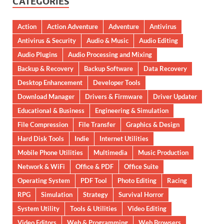
CATEGORIES
Action
Action Adventure
Adventure
Antivirus
Antivirus & Security
Audio & Music
Audio Editing
Audio Plugins
Audio Processing and Mixing
Backup & Recovery
Backup Software
Data Recovery
Desktop Enhancement
Developer Tools
Download Manager
Drivers & Firmware
Driver Updater
Educational & Business
Engineering & Simulation
File Compression
File Transfer
Graphics & Design
Hard Disk Tools
Indie
Internet Utilities
Mobile Phone Utilities
Multimedia
Music Production
Network & WiFi
Office & PDF
Office Suite
Operating System
PDF Tool
Photo Editing
Racing
RPG
Simulation
Strategy
Survival Horror
System Utility
Tools & Utilities
Video Editing
Video Editors
Web & Programming
Web Browsers