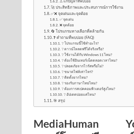
⚠️ แก้ปัญหาที่พบบ่อย
🚀 ประสิทธิภาพและประสบการณ์การใช้งาน
✅❌ จุดเด่นและจุดด้อย
✅ จุดเด่น
❌ จุดด้อย
🔄 โปรแกรมทางเลือกที่คล้ายกัน
❓ คำถามที่พบบ่อย (FAQ)
❔ โปรแกรมนี้ใช้ทำอะไร?
❔ ดาวน์โหลดฟรีได้จริงหรือ?
❔ ใช้งานได้กับ Windows 11 ไหม?
❔ ต้องใช้อินเทอร์เน็ตตลอดเวลาไหม?
❔ ปลอดภัยจากไวรัสหรือไม่?
❔ ขนาดไฟล์เท่าไหร่?
❔ ติดตั้งยากไหม?
❔ รองรับภาษาไทยไหม?
❔ ต้องการสเปคคอมพิวเตอร์สูงไหม?
❔ อัปเดตบ่อยแค่ไหน?
🎯 สรุป
MediaHuman Yo