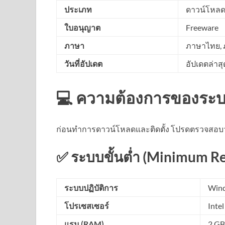
ประเภท
ดาวน์โหลดว
ใบอนุญาต
Freeware
ภาษา
ภาษาไทย, ภ
วันที่อัปเดต
อัปเดตล่าส
💻 ความต้องการของระ
ก่อนทำการดาวน์โหลดและติดตั้ง โปรดตรวจสอบว่
✅ ระบบขั้นต่ำ (Minimum R
ระบบปฏิบัติการ
Wind
โปรเซสเซอร์
Inte
แรม (RAM)
2 GB