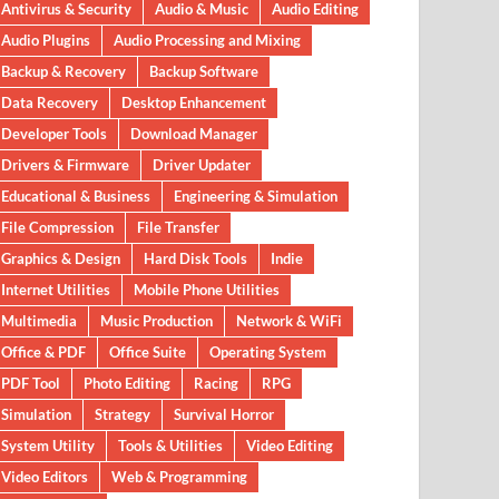
Antivirus & Security
Audio & Music
Audio Editing
Audio Plugins
Audio Processing and Mixing
Backup & Recovery
Backup Software
Data Recovery
Desktop Enhancement
Developer Tools
Download Manager
Drivers & Firmware
Driver Updater
Educational & Business
Engineering & Simulation
File Compression
File Transfer
Graphics & Design
Hard Disk Tools
Indie
Internet Utilities
Mobile Phone Utilities
Multimedia
Music Production
Network & WiFi
Office & PDF
Office Suite
Operating System
PDF Tool
Photo Editing
Racing
RPG
Simulation
Strategy
Survival Horror
System Utility
Tools & Utilities
Video Editing
Video Editors
Web & Programming