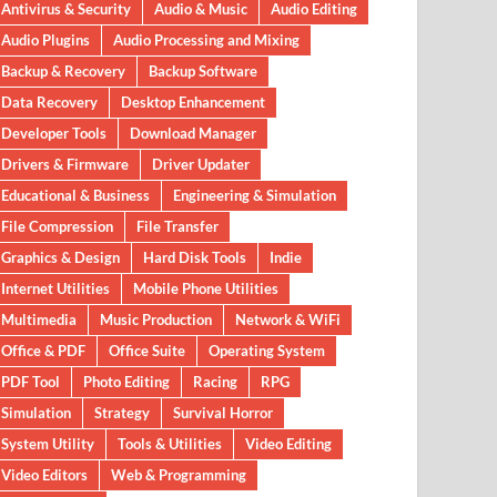
Antivirus & Security
Audio & Music
Audio Editing
Audio Plugins
Audio Processing and Mixing
Backup & Recovery
Backup Software
Data Recovery
Desktop Enhancement
Developer Tools
Download Manager
Drivers & Firmware
Driver Updater
Educational & Business
Engineering & Simulation
File Compression
File Transfer
Graphics & Design
Hard Disk Tools
Indie
Internet Utilities
Mobile Phone Utilities
Multimedia
Music Production
Network & WiFi
Office & PDF
Office Suite
Operating System
PDF Tool
Photo Editing
Racing
RPG
Simulation
Strategy
Survival Horror
System Utility
Tools & Utilities
Video Editing
Video Editors
Web & Programming