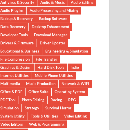
Antivirus & Security
Audio & Music
Audio Editing
Audio Plugins
Audio Processing and Mixing
Backup & Recovery
Backup Software
Data Recovery
Desktop Enhancement
Developer Tools
Download Manager
Drivers & Firmware
Driver Updater
Educational & Business
Engineering & Simulation
File Compression
File Transfer
Graphics & Design
Hard Disk Tools
Indie
Internet Utilities
Mobile Phone Utilities
Multimedia
Music Production
Network & WiFi
Office & PDF
Office Suite
Operating System
PDF Tool
Photo Editing
Racing
RPG
Simulation
Strategy
Survival Horror
System Utility
Tools & Utilities
Video Editing
Video Editors
Web & Programming