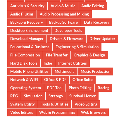
Antivirus & Security
Audio & Music
Audio Editing
Audio Plugins
Audio Processing and Mixing
Backup & Recovery
Backup Software
Data Recovery
Desktop Enhancement
Developer Tools
Download Manager
Drivers & Firmware
Driver Updater
Educational & Business
Engineering & Simulation
File Compression
File Transfer
Graphics & Design
Hard Disk Tools
Indie
Internet Utilities
Mobile Phone Utilities
Multimedia
Music Production
Network & WiFi
Office & PDF
Office Suite
Operating System
PDF Tool
Photo Editing
Racing
RPG
Simulation
Strategy
Survival Horror
System Utility
Tools & Utilities
Video Editing
Video Editors
Web & Programming
Web Browsers