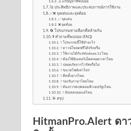
⚠️ แก้ปัญหาที่พบบ่อย
🚀 ประสิทธิภาพและประสบการณ์การใช้งาน
✅❌ จุดเด่นและจุดด้อย
✅ จุดเด่น
❌ จุดด้อย
🔄 โปรแกรมทางเลือกที่คล้ายกัน
❓ คำถามที่พบบ่อย (FAQ)
❔ โปรแกรมนี้ใช้ทำอะไร
❔ ดาวน์โหลดฟรีได้จริงหรือ
❔ ใช้งานได้กับ Windows 11 ไหม
❔ ต้องใช้อินเทอร์เน็ตตลอดเวลาไหม
❔ ปลอดภัยจากไวรัสหรือไม่
❔ ขนาดไฟล์เท่าไหร่
❔ ติดตั้งยากไหม
❔ รองรับภาษาไทยไหม
❔ ต้องการสเปคคอมพิวเตอร์สูงไหม
❔ อัปเดตบ่อยแค่ไหน
🎯 สรุป
HitmanPro.Alert ดาว