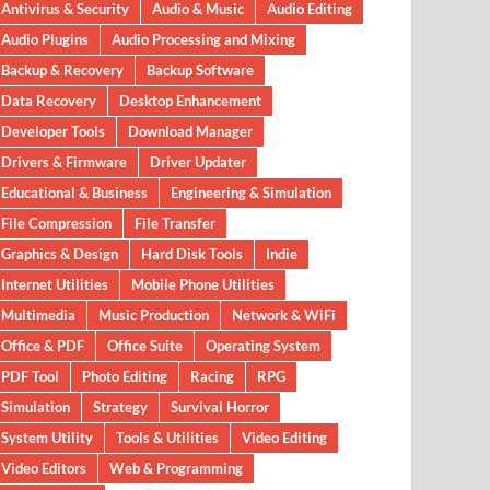
Antivirus & Security
Audio & Music
Audio Editing
Audio Plugins
Audio Processing and Mixing
Backup & Recovery
Backup Software
Data Recovery
Desktop Enhancement
Developer Tools
Download Manager
Drivers & Firmware
Driver Updater
Educational & Business
Engineering & Simulation
File Compression
File Transfer
Graphics & Design
Hard Disk Tools
Indie
Internet Utilities
Mobile Phone Utilities
Multimedia
Music Production
Network & WiFi
Office & PDF
Office Suite
Operating System
PDF Tool
Photo Editing
Racing
RPG
Simulation
Strategy
Survival Horror
System Utility
Tools & Utilities
Video Editing
Video Editors
Web & Programming