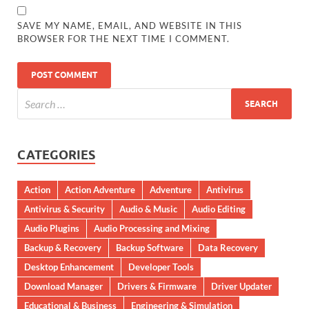
SAVE MY NAME, EMAIL, AND WEBSITE IN THIS
BROWSER FOR THE NEXT TIME I COMMENT.
CATEGORIES
Action
Action Adventure
Adventure
Antivirus
Antivirus & Security
Audio & Music
Audio Editing
Audio Plugins
Audio Processing and Mixing
Backup & Recovery
Backup Software
Data Recovery
Desktop Enhancement
Developer Tools
Download Manager
Drivers & Firmware
Driver Updater
Educational & Business
Engineering & Simulation