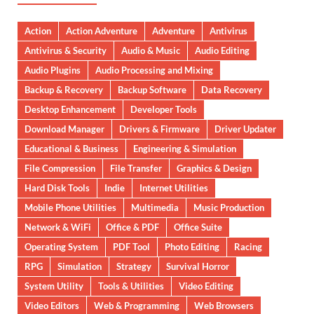
Action
Action Adventure
Adventure
Antivirus
Antivirus & Security
Audio & Music
Audio Editing
Audio Plugins
Audio Processing and Mixing
Backup & Recovery
Backup Software
Data Recovery
Desktop Enhancement
Developer Tools
Download Manager
Drivers & Firmware
Driver Updater
Educational & Business
Engineering & Simulation
File Compression
File Transfer
Graphics & Design
Hard Disk Tools
Indie
Internet Utilities
Mobile Phone Utilities
Multimedia
Music Production
Network & WiFi
Office & PDF
Office Suite
Operating System
PDF Tool
Photo Editing
Racing
RPG
Simulation
Strategy
Survival Horror
System Utility
Tools & Utilities
Video Editing
Video Editors
Web & Programming
Web Browsers