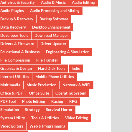
Antivirus & Security
Audio & Music
Audio Editing
Audio Plugins
Audio Processing and Mixing
Backup & Recovery
Backup Software
Data Recovery
Desktop Enhancement
Developer Tools
Download Manager
Drivers & Firmware
Driver Updater
Educational & Business
Engineering & Simulation
File Compression
File Transfer
Graphics & Design
Hard Disk Tools
Indie
Internet Utilities
Mobile Phone Utilities
Multimedia
Music Production
Network & WiFi
Office & PDF
Office Suite
Operating System
PDF Tool
Photo Editing
Racing
RPG
Simulation
Strategy
Survival Horror
System Utility
Tools & Utilities
Video Editing
Video Editors
Web & Programming