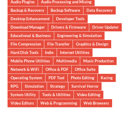
Audio Plugins
Audio Processing and Mixing
Backup & Recovery
Backup Software
Data Recovery
Desktop Enhancement
Developer Tools
Download Manager
Drivers & Firmware
Driver Updater
Educational & Business
Engineering & Simulation
File Compression
File Transfer
Graphics & Design
Hard Disk Tools
Indie
Internet Utilities
Mobile Phone Utilities
Multimedia
Music Production
Network & WiFi
Office & PDF
Office Suite
Operating System
PDF Tool
Photo Editing
Racing
RPG
Simulation
Strategy
Survival Horror
System Utility
Tools & Utilities
Video Editing
Video Editors
Web & Programming
Web Browsers