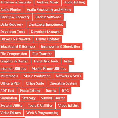
Antivirus & Security
Audio & Music
Audio Editing
Audio Plugins
Audio Processing and Mixing
Backup & Recovery
Backup Software
Data Recovery
Desktop Enhancement
Developer Tools
Download Manager
Drivers & Firmware
Driver Updater
Educational & Business
Engineering & Simulation
File Compression
File Transfer
Graphics & Design
Hard Disk Tools
Indie
Internet Utilities
Mobile Phone Utilities
Multimedia
Music Production
Network & WiFi
Office & PDF
Office Suite
Operating System
PDF Tool
Photo Editing
Racing
RPG
Simulation
Strategy
Survival Horror
System Utility
Tools & Utilities
Video Editing
Video Editors
Web & Programming