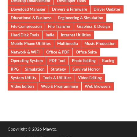
Desktop Enhancement
Developer Tools
Download Manager
Drivers & Firmware
Driver Updater
Educational & Business
Engineering & Simulation
File Compression
File Transfer
Graphics & Design
Hard Disk Tools
Indie
Internet Utilities
Mobile Phone Utilities
Multimedia
Music Production
Network & WiFi
Office & PDF
Office Suite
Operating System
PDF Tool
Photo Editing
Racing
RPG
Simulation
Strategy
Survival Horror
System Utility
Tools & Utilities
Video Editing
Video Editors
Web & Programming
Web Browsers
Copyright © 2026
Mawto
.