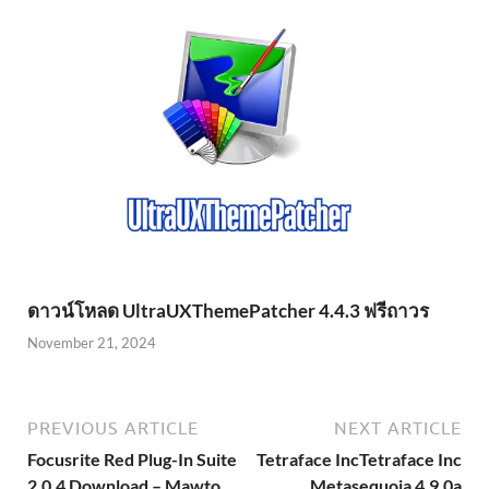
ดาวน์โหลด UltraUXThemePatcher 4.4.3 ฟรีถาวร
November 21, 2024
PREVIOUS ARTICLE
NEXT ARTICLE
Focusrite Red Plug-In Suite
Tetraface IncTetraface Inc
2.0.4 Download – Mawto
Metasequoia 4.9.0a