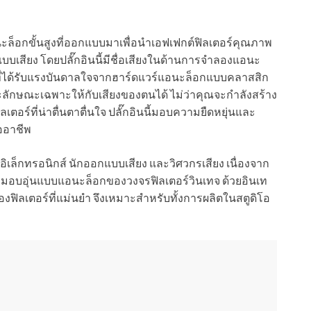
นะล็อกขั้นสูงที่ออกแบบมาเพื่อนำเอฟเฟกต์ฟิลเตอร์คุณภาพ
บบเสียง โดยปลั๊กอินนี้มีชื่อเสียงในด้านการจำลองแอนะ
ที่ได้รับแรงบันดาลใจจากฮาร์ดแวร์แอนะล็อกแบบคลาสสิก
และลักษณะเฉพาะให้กับเสียงของตนได้ ไม่ว่าคุณจะกำลังสร้าง
เตอร์ที่น่าตื่นตาตื่นใจ ปลั๊กอินนี้มอบความยืดหยุ่นและ
ืออาชีพ
งอิเล็กทรอนิกส์ นักออกแบบเสียง และวิศวกรเสียง เนื่องจาก
บอุ่นแบบแอนะล็อกของวงจรฟิลเตอร์วินเทจ ด้วยอินเท
งฟิลเตอร์ที่แม่นยำ จึงเหมาะสำหรับทั้งการผลิตในสตูดิโอ