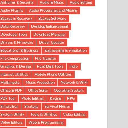
Antivirus & Security
Audio & Music
Audio Editing
Audio Plugins
Audio Processing and Mixing
Backup & Recovery
Backup Software
Data Recovery
Desktop Enhancement
Developer Tools
Download Manager
Drivers & Firmware
Driver Updater
Educational & Business
Engineering & Simulation
File Compression
File Transfer
Graphics & Design
Hard Disk Tools
Indie
Internet Utilities
Mobile Phone Utilities
Multimedia
Music Production
Network & WiFi
Office & PDF
Office Suite
Operating System
PDF Tool
Photo Editing
Racing
RPG
Simulation
Strategy
Survival Horror
System Utility
Tools & Utilities
Video Editing
Video Editors
Web & Programming