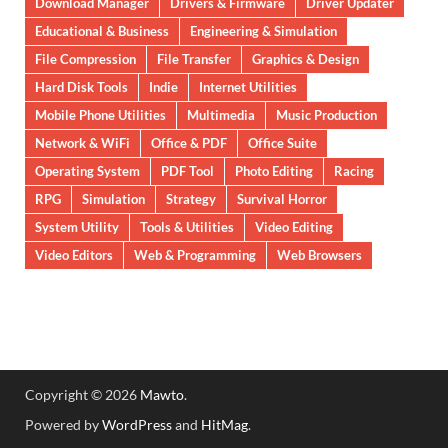
Download Manager
Drivers & Firmware
Driver Updater
Educational & Business
Engineering & Simulation
File Compression
File Transfer
Graphics & Design
Hard Disk Tools
Indie
Internet Utilities
Mobile Phone Utilities
Multimedia
Music Production
Network & WiFi
Office & PDF
Office Suite
Operating System
PDF Tool
Photo Editing
Racing
RPG
Simulation
Strategy
Survival Horror
System Utility
Tools & Utilities
Video Editing
Video Editors
Web & Programming
Web Browsers
Copyright © 2026
Mawto
.
Powered by
WordPress
and
HitMag
.