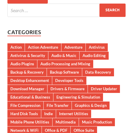
CATEGORIES
Action
Action Adventure
Adventure
Antivirus
Antivirus & Security
Audio & Music
Audio Editing
Audio Plugins
Audio Processing and Mixing
Backup & Recovery
Backup Software
Data Recovery
Desktop Enhancement
Developer Tools
Download Manager
Drivers & Firmware
Driver Updater
Educational & Business
Engineering & Simulation
File Compression
File Transfer
Graphics & Design
Hard Disk Tools
Indie
Internet Utilities
Mobile Phone Utilities
Multimedia
Music Production
Network & WiFi
Office & PDF
Office Suite