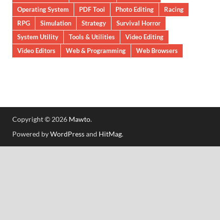
Operating System
PDF Tool
Photo Editing
Racing
RPG
Simulation
Strategy
Survival Horror
System Utility
Tools & Utilities
Video Editing
Video Editors
Web & Programming
Web Browsers
Copyright © 2026
Mawto
.
Powered by
WordPress
and
HitMag
.