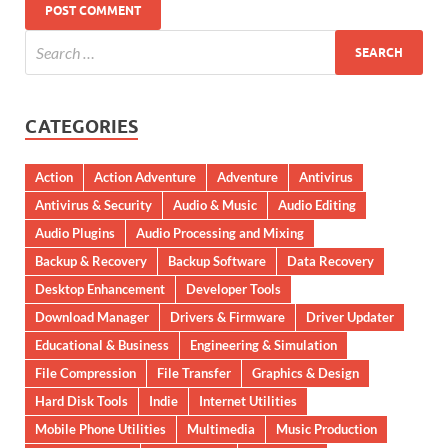
CATEGORIES
Action
Action Adventure
Adventure
Antivirus
Antivirus & Security
Audio & Music
Audio Editing
Audio Plugins
Audio Processing and Mixing
Backup & Recovery
Backup Software
Data Recovery
Desktop Enhancement
Developer Tools
Download Manager
Drivers & Firmware
Driver Updater
Educational & Business
Engineering & Simulation
File Compression
File Transfer
Graphics & Design
Hard Disk Tools
Indie
Internet Utilities
Mobile Phone Utilities
Multimedia
Music Production