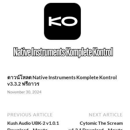
ดาวน์โหลด Native Instruments Komplete Kontrol
v3.3.2 ฟรีถาวร
November 30, 2024
PREVIOUS ARTICLE
NEXT ARTICLE
Kush Audio UBK-2 v1.0.1
Cytomic The Scream
Download – Mawto
v1.2.1 Download – Mawto