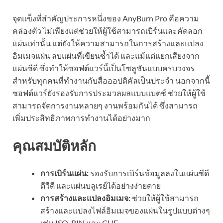
จุดแข็งที่สำคัญประการหนึ่งของ AnyBurn Pro คือความ
คล่องตัว ไม่เพียงแต่ช่วยให้ผู้ใช้สามารถเบิร์นและคัดลอก
แผ่นเท่านั้น แต่ยังให้ความสามารถในการสร้างและแปลง
อิมเมจแผ่น ลบแผ่นที่เขียนซ้ำได้ และแม้แต่แยกเสียงจาก
แผ่นซีดี ซึ่งทำให้ซอฟต์แวร์นี้เป็นโซลูชันแบบครบวงจร
สำหรับทุกคนที่ทำงานกับสื่อออปติคัลเป็นประจำ นอกจากนี้
ซอฟต์แวร์ยังรองรับการประมวลผลแบบแบตช์ ช่วยให้ผู้ใช้
สามารถจัดการงานหลายๆ งานพร้อมกันได้ ซึ่งสามารถ
เพิ่มประสิทธิภาพการทำงานได้อย่างมาก
คุณสมบัติหลัก
การเบิร์นแผ่น:
รองรับการเบิร์นข้อมูลลงในแผ่นซีดี
ดีวีดี และแผ่นบลูเรย์ได้อย่างง่ายดาย
การสร้างและแปลงอิมเมจ:
ช่วยให้ผู้ใช้สามารถ
สร้างและแปลงไฟล์อิมเมจของแผ่นในรูปแบบต่างๆ
เช่น ISO, BIN และ CUE