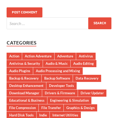
CATEGORIES
Action
Action Adventure
Adventure
Antivirus
Antivirus & Security
Audio & Music
Audio Editing
Audio Plugins
Audio Processing and Mixing
Backup & Recovery
Backup Software
Data Recovery
Desktop Enhancement
Developer Tools
Download Manager
Drivers & Firmware
Driver Updater
Educational & Business
Engineering & Simulation
File Compression
File Transfer
Graphics & Design
Hard Disk Tools
Indie
Internet Utilities